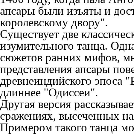
апсары были изъяты и дос
королевскому двору".
Существует две классичес
изумительного танца. Одн
сюжетов ранних мифов, м
представления апсары пов
древнеиндийского эпоса "Р
длиннее "Одиссеи".
Другая версия рассказыва
сражениях, высеченных на
Примером такого танца м