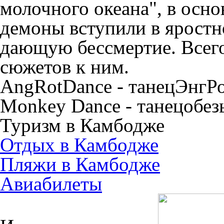
молочного океана", в осно
демоны вступили в яростно
дающую бессмертие. Всего
сюжетов к ним.
AngRotDance - танецЭнгР
Monkey Dance - танецобез
Туризм в Камбодже
Отдых в Камбодже
Пляжи в Камбодже
Авиабилеты