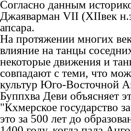
Согласно данным историко
Джаяварман VII (XIIвек н.
апсара.
На протяжении многих век
влияние на танцы соседних
некоторые движения и та
совпадают с теми, что мож
культур Юго-Восточной А
Буппхва Деви объясняет э
"Кхмерское государство зар
это за 500 лет до образов
1400 году, когда пала Анг