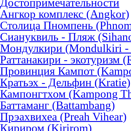
Достопримечательности
Ангкор комплекс (Angkor)
Столица Пномпень (Phnom
Сиануквиль - Пляж (Sihano
Мондулкири (Mondulkiri - 
Раттанакири - экотуризм (R
Провинция Кампот (Kampo
Кратьэх - Дельфин (Kratie)
Кампонгтхом (Kampong T
Баттаманг (Battambang)
Прэахвихеа (Preah Vihear)
Кириром (Kirirom)