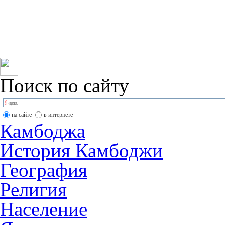
Организация туров в
2367725; Камбоджа: +855 
tcambodia@mail.ru
Поиск по сайту
на сайте
в интернете
Камбоджа
История Камбоджи
География
Религия
Население