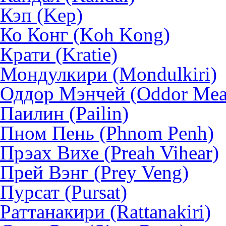
Кэп (Kep)
Ко Конг (Koh Kong)
Крати (Kratie)
Мондулкири (Mondulkiri)
Оддор Мэнчей (Oddor Mea
Паилин (Pailin)
Пном Пень (Phnom Penh)
Прэах Вихе (Preah Vihear)
Прей Вэнг (Prey Veng)
Пурсат (Pursat)
Раттанакири (Rattanakiri)