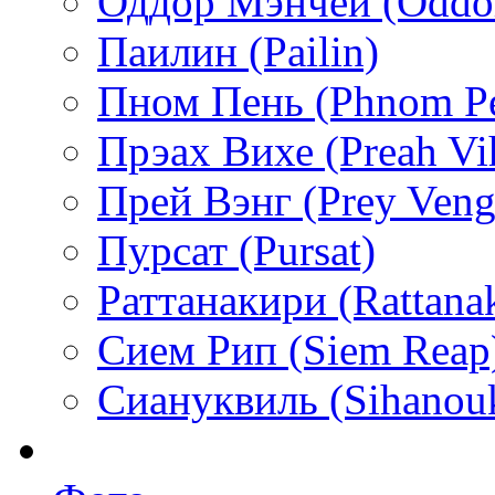
Оддор Мэнчей (Oddo
Паилин (Pailin)
Пном Пень (Phnom P
Прэах Вихе (Preah Vi
Прей Вэнг (Prey Veng
Пурсат (Pursat)
Раттанакири (Rattanak
Сием Рип (Siem Reap
Сиануквиль (Sihanouk