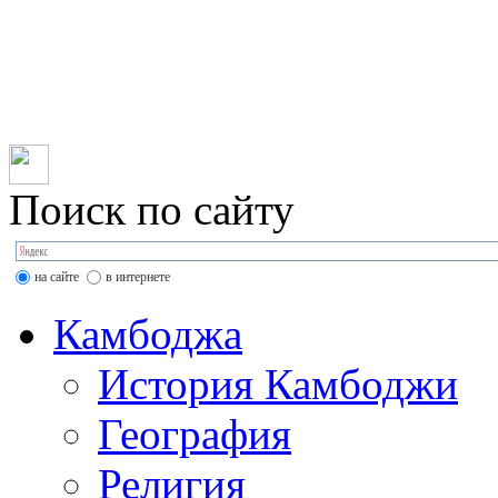
Организация туров в
2367725; Камбоджа: +855
tcambodia@mail.ru
Поиск по сайту
на сайте
в интернете
Камбоджа
История Камбоджи
География
Религия