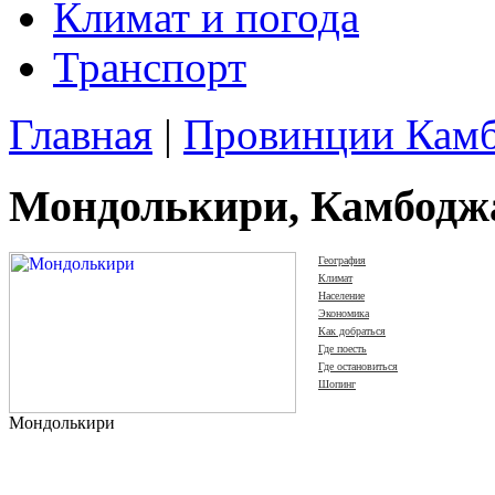
Климат и погода
Транспорт
Главная
|
Провинции Кам
Мондолькири, Камбодж
География
Климат
Население
Экономика
Как добраться
Где поесть
Где остановиться
Шопинг
Мондолькири