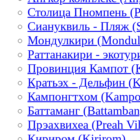
Столица Пномпень (
Сиануквиль - Пляж (S
Мондулкири (Mondulki
Раттанакири - экотури
Провинция Кампот (
Кратьэх - Дельфин (K
Кампонгтхом (Kampo
Баттаманг (Battamban
Прэахвихеа (Preah Vi
Кириром (Kirirom)