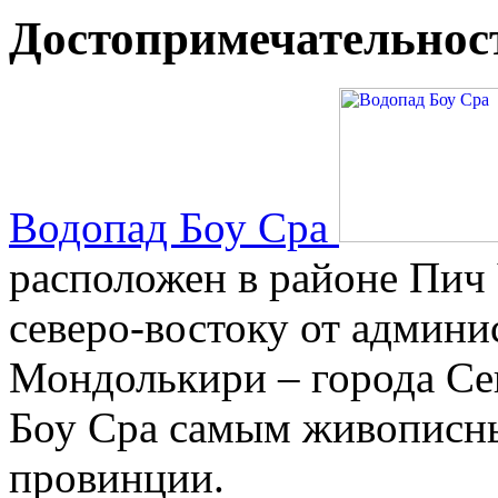
Достопримечательнос
Водопад Боу Сра
расположен в районе Пич 
северо-востоку от админи
Мондолькири – города С
Боу Сра самым живописны
провинции.