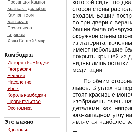
которой сидят по два
Провинция Кампот
сторон стены распол
Кратьэх - Дельфин
Кампонгтхом
входом. Башни постр
Баттаманг
по три двери с веран
Прэахвихеа
башни была обнаруже
Кириром
окружной стены опоя
Храм Бантэй Чмар
из латерита, колонны
имеют небольшие ба
Камбоджа
покрыты крышей из д
видны лишь остатки.
История Камбоджи
География
медитации.
Религия
По обеим сторон
Население
львов. В углах на пе
Язык
стоят красивые моно
Король камбоджи
изображены очень на
Правительство
деталями, как, напри
Экономика
юго-западном углу н
является наиболее з
Это важно
Здоровье