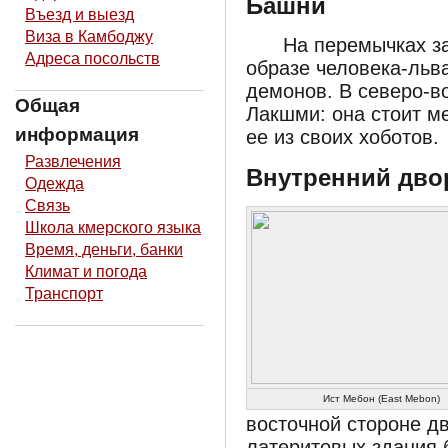
Башни
Въезд и выезд
Виза в Камбоджу
На перемычках з
Адреса посольств
образе человека-льва
демонов. В северо-в
Общая
Лакшми: она стоит м
информация
ее из своих хоботов.
Развлечения
Внутренний дво
Одежда
Связь
Школа кмерского языка
Время, деньги, банки
Климат и погода
Транспорт
Ист Мебон (East Mebon)
восточной стороне д
латеритовых здания 