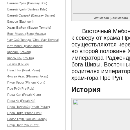
Бантей Срей (Banteay Srei)
Бантей Кдей (Banteay Kdei)
Бантей Самрай (Banteay Samre)
Ист Мебон (East Mebon)
Бапуон (Baphuon)
Храм Байон (Bayon Temple)
Восточный Мебон
Бенг Мелеа (Beng Mealea)
к северу от храма Пр
Чау Сай Тевода (Chau Say Tevoda)
осуществляются чере
Ист Мебон (East Mebon)
во второй половине X
Краван (Kravan)
императора Раджендр
Кроль Ko (Krol Ko)
бога Шивы. Восточны
Ло лей (Lo Lei)
родителях императора
Неак Пин (Neak Pean)
Фимен Акас (Phimean Akas)
храм-гора Пре Руп.
Пном Кром (Phnom Krom)
История
Пре Руб (Pre Rub)
Преа Хан (Preah Khan)
Преа Ко (Preah Ko)
Преа Палилай (Preah Palilay)
Преа Питу (Preah Pithu)
Ролос Груп (Roluos Group)
Соур Прат (Sour Prat)