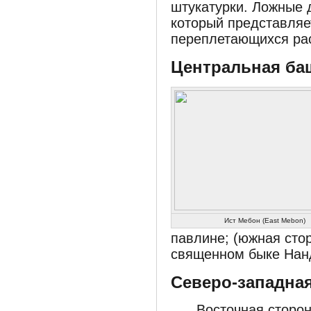
штукатурки. Ложные 
который представляе
переплетающихся рас
Центральная ба
Ист Мебон (East Mebon)
павлине; (южная сто
священном быке Нан
Северо-западна
Восточная сторон