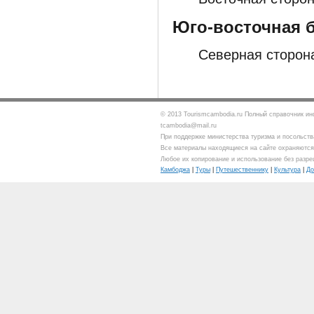
Юго-восточная 
Северная сторон
© 2013 Tourismcambodia.ru Полный справочник ин
tcambodia@mail.ru
При поддержке министерства туризма и посольст
Все материалы находящиеся на сайте охраняются 
Любое их копирование и использование без разре
Камбоджа
|
Туры
|
Путешественнику
|
Культура
|
До