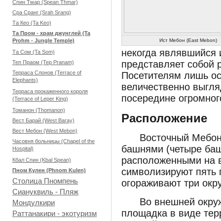
Спин Тмар (Spean Thmar)
Сра Сранг (Srah Srang)
Та Кео (Ta Keo)
Та Пром - храм джунглей (Ta
Prohm - Jungle Temple)
Ист Мебон (East Mebon)
некогда являвшийся 
Та Сом (Ta Som)
представляет собой 
Теп Праом (Tep Pranam)
Терраса Слонов (Terrace of
Посетителям лишь ос
Elephants)
величественно выгл
Терраса прокаженного короля
посередине огромног
(Terrace of Leper King)
Томанон (Thomanon)
Расположение
Вест Барай (West Baray)
Вест Мебон (West Mebon)
Восточный Мебон
Часовня больницы (Chapel of the
башнями (четыре баш
Hospital)
расположенными на в
Кбал Спин (Kbal Spean)
символизируют пять 
Пном Кулен (Phnom Kulen)
Столица Пномпень
огораживают три окр
Сиануквиль - Пляж
Во внешней окру
Мондулкири
площадка в виде терр
Раттанакири - экотуризм