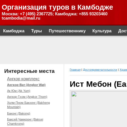
Организация туров в Камбодже
Москва: +7 (495) 2367725; Камбоджа: +855 93203460
tcambodia@mail.ru
Камбоджа
Туры
Путешественнику
Культура
Дос
Интересные места
Главная
|
Достопримечательности
|
Храм
Ангкор комплекс
Ист Мебон (Ea
Ангкор-Ват (Angkor Wat)
Ак Юм (Ak Yum)
Ангкор-Тхом (Angkor Thom)
Холм Пном Бакхенг (Bakheng
Mountain)
Баконг (Bakong)
Баксей Чамкронг (Baksei
Chamkrong)