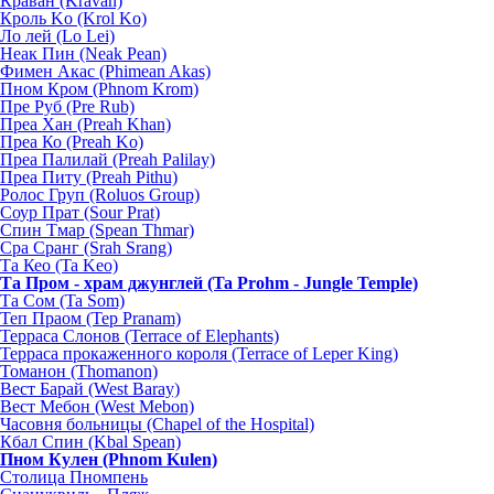
Краван (Kravan)
Кроль Ko (Krol Ko)
Ло лей (Lo Lei)
Неак Пин (Neak Pean)
Фимен Акас (Phimean Akas)
Пном Кром (Phnom Krom)
Пре Руб (Pre Rub)
Преа Хан (Preah Khan)
Преа Ко (Preah Ko)
Преа Палилай (Preah Palilay)
Преа Питу (Preah Pithu)
Ролос Груп (Roluos Group)
Соур Прат (Sour Prat)
Спин Тмар (Spean Thmar)
Сра Сранг (Srah Srang)
Та Кео (Ta Keo)
Та Пром - храм джунглей (Ta Prohm - Jungle Temple)
Та Сом (Ta Som)
Теп Праом (Tep Pranam)
Терраса Слонов (Terrace of Elephants)
Терраса прокаженного короля (Terrace of Leper King)
Томанон (Thomanon)
Вест Барай (West Baray)
Вест Мебон (West Mebon)
Часовня больницы (Chapel of the Hospital)
Кбал Спин (Kbal Spean)
Пном Кулен (Phnom Kulen)
Столица Пномпень