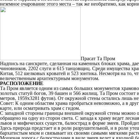
неземное очарование этого места – так же необратимо, как корни
Прасат Та Пром
Надпись на санскрите, сделанная на каменных блоках храма, д
чиновников, 2202 слуги и 615 танцовщиц. Среди имущества хра
Китая, 512 шелковых кроватей и 523 зонтика. Несмотря на то,
величественным архитектурным монументом.
РАСПОЛОЖЕНИЕ
Та Пром является одним из самых больших монументов храмового
золотых статуй богов, 39 башен и 566 жилищ. Та Пром состоит
метров, 1959х3281 футов). От окружной стены остались лишь н
Совет: К одним областям храма пробраться невозможно, а в дру
карте, или осматривать храм с гидом.
С западной стороны границы внешней окружной стены можно оп
обращено на одну из сторон света. С запада к храму ведет лесн
львов и мифических существ, балюстрад в форме змеев. Пройди
Здесь природа предстает и в роли разрушительной, и в роли ут
бархатистым мхом и связывает их своими самыми мягкими расте
Мощеная дорога с балюстрадами в виде змеев ведет к входной 