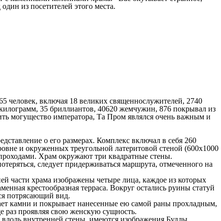
 один из посетителей этого места.
65 человек, включая 18 великих священнослужителей, 2740
килограмм, 35 бриллиантов, 40620 жемчужин, 876 покрывал из
чить могущество императора, Та Пром являлся очень важным и
дставление о его размерах. Комплекс включал в себя 260
уровне и окруженных треугольной латеритовой стеной (600х1000
 проходами. Храм окружают три квадратные стены.
потеряться, следует придерживаться маршрута, отмеченного на
ей части храма изображены четыре лица, каждое из которых
каменная крестообразная терраса. Вокруг остались руины статуй
тся потрясающий вид.
ывает камни и покрывает нанесенные ею самой раны прохладным,
е раз проявляя свою женскую сущность.
х вдоль внутренней стены, имеются изображения Будды.