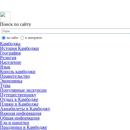
Организация туров в Камбодже
Москва: +7
tcambodia@mail.ru
Поиск по сайту
на сайте
в интернете
Камбоджа
История Камбоджи
География
Религия
Население
Язык
Король камбоджи
Правительство
Экономика
Туры
Популярные экскурсии
Путешественнику
Отдых в Камбодже
Пляжи в Камбодже
Авиабилеты в Камбоджу
Важная информация
Общая информация
Еда и напитки
Праздники в Камбодже