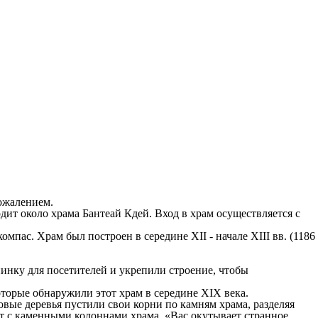
сожалением.
ит около храма Бантеай Кдей. Вход в храм осуществляется с
мпас. Храм был построен в середине XII - начале XIII вв. (1186
инку для посетителей и укрепили строение, чтобы
оторые обнаружили этот храм в середине XIX века.
вые деревья пустили свои корни по камням храма, разделяя
ют с каменными колоннами храма. «Вас окутывает странное,