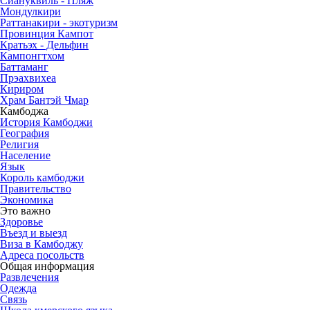
Сиануквиль - Пляж
Мондулкири
Раттанакири - экотуризм
Провинция Кампот
Кратьэх - Дельфин
Кампонгтхом
Баттаманг
Прэахвихеа
Кириром
Храм Бантэй Чмар
Камбоджа
История Камбоджи
География
Религия
Население
Язык
Король камбоджи
Правительство
Экономика
Это важно
Здоровье
Въезд и выезд
Виза в Камбоджу
Адреса посольств
Общая информация
Развлечения
Одежда
Связь