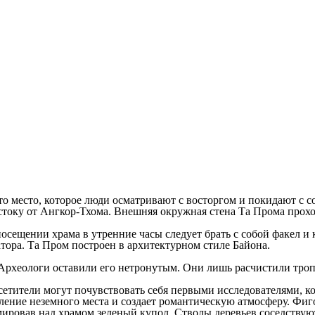
то место, которое люди осматривают с восторгом и покидают с 
току от Ангкор-Тхома. Внешняя окружная стена Та Прома проход
сещении храма в утренние часы следует брать с собой факел и ко
атора. Та Пром построен в архитектурном стиле Байона.
 Археологи оставили его нетронутым. Они лишь расчистили троп
осетители могут почувствовать себя первыми исследователями, к
ение неземного места и создает романтическую атмосферу. Фиго
ормировав над храмом зеленый купол. Стволы деревьев соседству