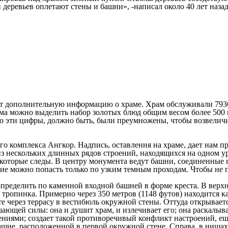
 деревьев оплетают стены и башни», -написал около 40 лет назад
ает дополнительную информацию о храме. Храм обслуживали 793
ма можно выделить набор золотых блюд общим весом более 500 
 что эти цифры, должно быть, были преумножены, чтобы возвели
 комплекса Ангкор. Надпись, оставлення на храме, дает нам пре
 из нескольких длинных рядов строений, находящихся на одном 
екоторые следы. В центру монумента ведут башни, соединенные
гие можно попасть только по узким темным проходам. Чтобы не 
ределить по каменной входной башней в форме креста. В верхн
ая тропинка. Примерно через 350 метров (1148 футов) находится 
те через террасу в вестибюль окружной стены. Оттуда открывае
ешающей силы: она и душит храм, и излечивает его; она раскал
ниями; создает такой противоречивый конфликт настроений, ещ
башне, расположенной в первой окружной стене. Справа, в ниша