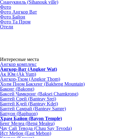
Сиануквиль (Sihanouk ville)
Фото
Фото Ангкор Ват
Фото Байон
Фото Та Пром
Отели
Интересные места
Ангкор комплекс
Ангкор-Ват (Angkor Wat)
Ак Юм (Ak Yum)
Ангкор-Тхом (Angkor Thom)
Холм Пном Бакхенг (Bakheng Mountain)
Баконг (Bakong)
Баксей Чамкронг (Baksei Chamkrong)
Бантей Срей (Banteay Srei)
Бантей Кдей (Banteay Kdei)
Бантей Самрай (Banteay Samre)
Бапуон (Baphuon)
Храм Байон (Bayon Temple)
Бенг Мелеа (Beng Mealea)
Чау Сай Тевода (Chau Say Tevoda)
Ист Мебон (East Mebon)