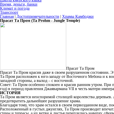
Школа кмерского языка
Время, деньги, банки
Климат и погода
Транспорт
Главная
|
Достопримечательности
|
Храмы Камбоджи
Прасат Та Пром (Ta Prohm - Jungle Temple)
Прасат Та Пром
Прасат Та Пром красив даже в своем разрушенном состоянии. Э
Та Пром расположен к юго-западу от Восточного Мебона и к вос
западной стороны, а выход – с восточной.
Совет: Та Пром особенно спокоен и красив ранним утром. При по
год) в период правления Джаявармана VII в честь матери импер
ИСТОРИЯ
Та Пром является неоспоримой столицей королевства деревьев.
предотвратить дальнейшее разрушение храма.
Благодаря тому, что храм остался в своем первозданном виде, п
Расположенный в густых джунглях, Та Пром производит впечатл
стены и террасы, а их ветви и листья переплелись наверху, сф