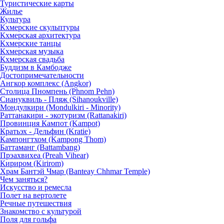
Туристические карты
Жилье
Культура
Кхмерские скульптуры
Кхмерская архитектура
Кхмерские танцы
Кхмерская музыка
Кхмерская свадьба
Буддизм в Камбодже
Достопримечательности
Ангкор комплекс (Angkor)
Столица Пномпень (Phnom Pehn)
Сиануквиль - Пляж (Sihanoukville)
Мондулкири (Mondulkiri - Minority)
Раттанакири - экотуризм (Rattanakiri)
Провинция Кампот (Kampot)
Кратьэх - Дельфин (Kratie)
Кампонгтхом (Kampong Thom)
Баттаманг (Battambang)
Прэахвихеа (Preah Vihear)
Кириром (Kirirom)
Храм Бантэй Чмар (Banteay Chhmar Temple)
Чем заняться?
Искусство и ремесла
Полет на вертолете
Речные путешествия
Знакомство с культурой
Поля для гольфа