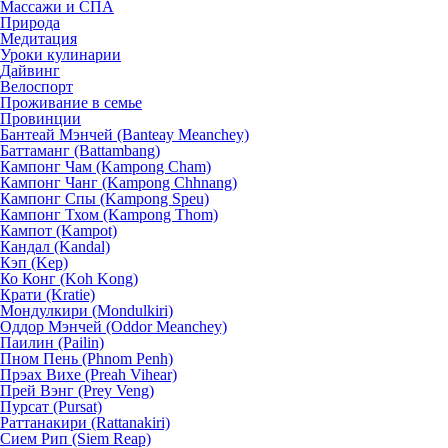
Массажи и СПА
Природа
Медитация
Уроки кулинарии
Дайвинг
Велоспорт
Проживание в семье
Провинции
Бантеай Мэнчей (Banteay Meanchey)
Баттаманг (Battambang)
Кампонг Чам (Kampong Cham)
Кампонг Чанг (Kampong Chhnang)
Кампонг Спы (Kampong Speu)
Кампонг Тхом (Kampong Thom)
Кампот (Kampot)
Кандал (Kandal)
Кэп (Kep)
Ко Конг (Koh Kong)
Крати (Kratie)
Мондулкири (Mondulkiri)
Оддор Мэнчей (Oddor Meanchey)
Паилин (Pailin)
Пном Пень (Phnom Penh)
Прэах Вихе (Preah Vihear)
Прей Вэнг (Prey Veng)
Пурсат (Pursat)
Раттанакири (Rattanakiri)
Сием Рип (Siem Reap)