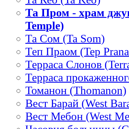
Та Пром - храм джун
Temple)
Та Сом (Ta Som)
Теп Праом (Tep Pran
Терраса Слонов (Terra
Терраса прокаженного
Томанон (Thomanon)
Вест Барай (West Bar
Вест Мебон (West Me