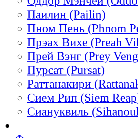
Оддор Мэнчей (Oddo
Паилин (Pailin)
Пном Пень (Phnom P
Прэах Вихе (Preah Vi
Прей Вэнг (Prey Veng
Пурсат (Pursat)
Раттанакири (Rattanak
Сием Рип (Siem Reap
Сиануквиль (Sihanouk