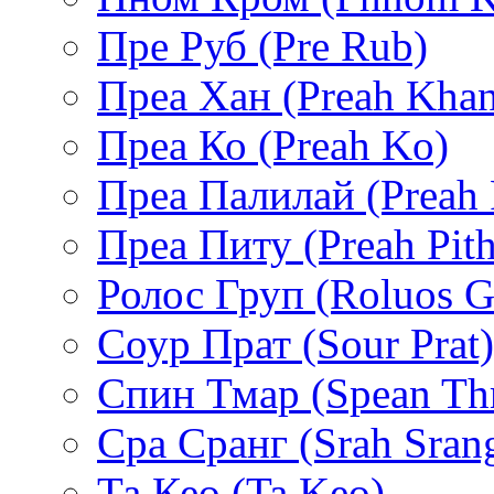
Пре Руб (Pre Rub)
Преа Хан (Preah Khan
Преа Ко (Preah Ko)
Преа Палилай (Preah P
Преа Питу (Preah Pit
Ролос Груп (Roluos G
Соур Прат (Sour Prat)
Спин Тмар (Spean Th
Сра Сранг (Srah Sran
Та Кео (Ta Keo)