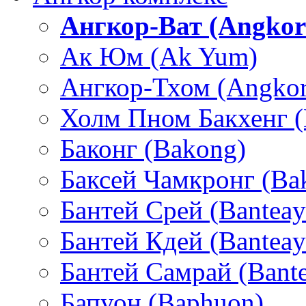
Ангкор-Ват (Angkor
Ак Юм (Ak Yum)
Ангкор-Тхом (Angko
Холм Пном Бакхенг (
Баконг (Bakong)
Баксей Чамкронг (Ba
Бантей Срей (Banteay
Бантей Кдей (Banteay
Бантей Самрай (Bant
Бапуон (Baphuon)