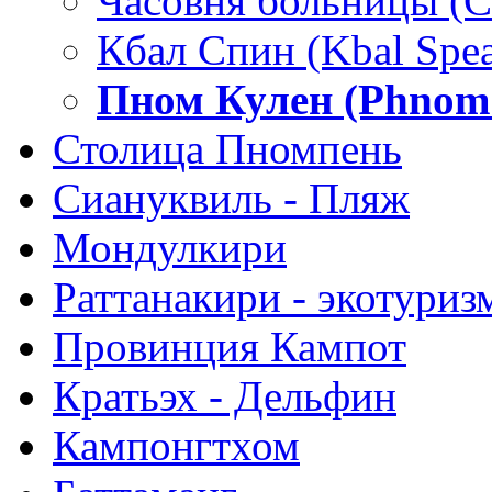
Часовня больницы (Cha
Кбал Спин (Kbal Spe
Пном Кулен (Phnom
Столица Пномпень
Сиануквиль - Пляж
Мондулкири
Раттанакири - экотуриз
Провинция Кампот
Кратьэх - Дельфин
Кампонгтхом