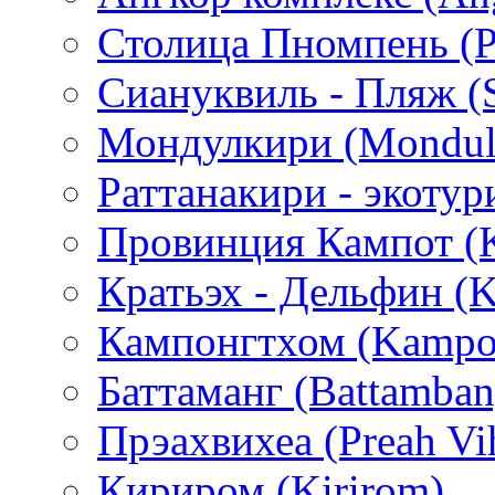
Столица Пномпень (
Сиануквиль - Пляж (S
Мондулкири (Mondulki
Раттанакири - экотури
Провинция Кампот (
Кратьэх - Дельфин (K
Кампонгтхом (Kampo
Баттаманг (Battamban
Прэахвихеа (Preah Vi
Кириром (Kirirom)