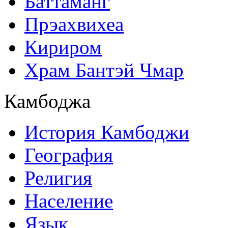
Баттаманг
Прэахвихеа
Кириром
Храм Бантэй Чмар
Камбоджа
История Камбоджи
География
Религия
Население
Язык