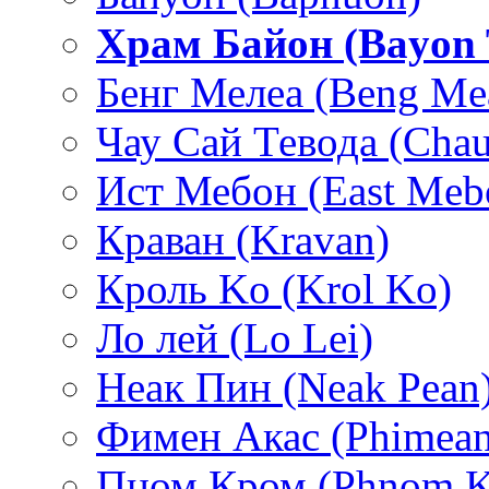
Храм Байон (Bayon 
Бенг Мелеа (Beng Me
Чау Сай Тевода (Chau
Ист Мебон (East Meb
Краван (Kravan)
Кроль Ko (Krol Ko)
Ло лей (Lo Lei)
Неак Пин (Neak Pean
Фимен Акас (Phimean
Пном Кром (Phnom 