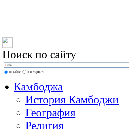
Организация туров в
2367725; Камбоджа: +855
tcambodia@mail.ru
Поиск по сайту
на сайте
в интернете
Камбоджа
История Камбоджи
География
Религия